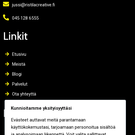
jussi@ristilacreative.fi
045 128 6555
Linkit
Etusivu
Meistä
Blogi
Palvelut
Ota yhteyttä
Kunnioitamme yksityisyyttäsi
Palvelut
Evästeet auttavat meitä parantamaan
käyttökokemustasi, tarjoamaan personoitua sisältöä
Valokuvaus
ja analysoimaan liikennettä. Voit valita sallittavat