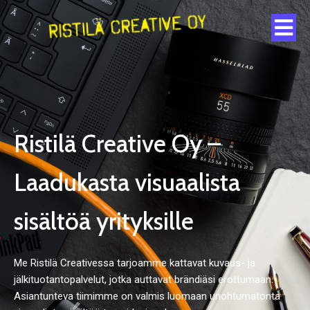
Ristilä Creative Oy –
Laadukasta visuaalista
sisältöä yrityksille
Me Ristilä Creativessa tarjoamme kattavat kuvaus- ja
jälkituotantopalvelut, jotka auttavat brändiäsi erottumaan.
Asiantunteva tiimimme on valmis luomaan unohtumatonta