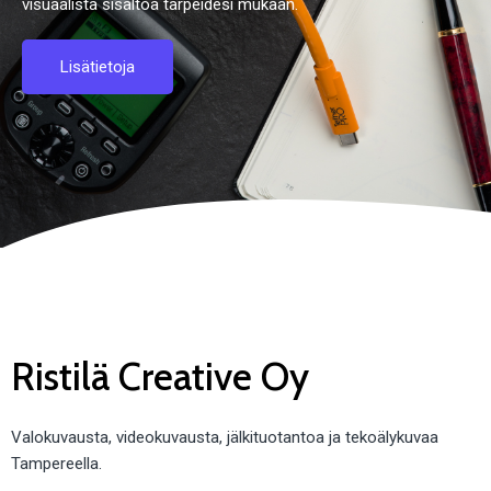
visuaalista sisältöä tarpeidesi mukaan.
Lisätietoja
Ristilä Creative Oy
Valokuvausta, videokuvausta, jälkituotantoa ja tekoälykuvaa
Tampereella.